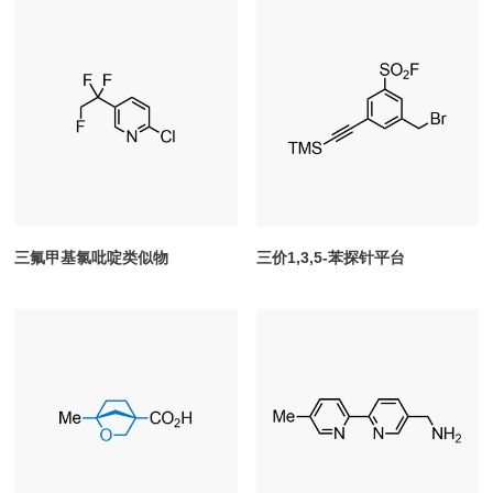
三氟甲基氯吡啶类似物
三价1,3,5-苯探针平台