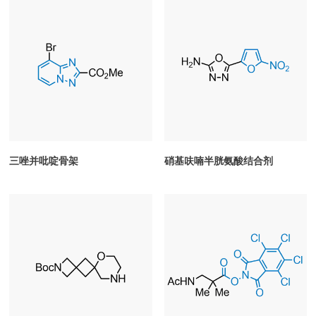
三唑并吡啶骨架
硝基呋喃半胱氨酸结合剂