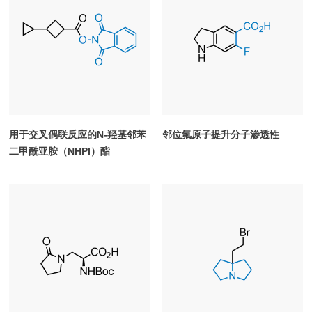
用于交叉偶联反应的N-羟基邻苯
邻位氟原子提升分子渗透性
二甲酰亚胺（NHPI）酯