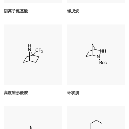
阴离子氨基酸
螺戊烷
高度锥形酰胺
环状肼