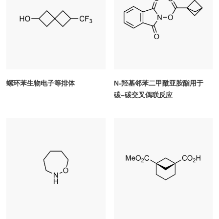
螺环苯生物电子等排体
N-羟基邻苯二甲酰亚胺酯用于
碳–碳交叉偶联反应