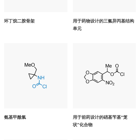
环丁烷二胺骨架
用于药物设计的三氟异丙基结构
单元
氨基甲酰氯
用于前药设计的硝基苄基“笼
状”化合物