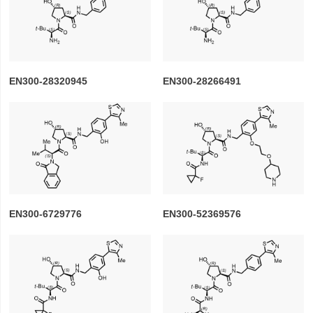
EN300-28320945
EN300-28266491
EN300-6729776
EN300-52369576