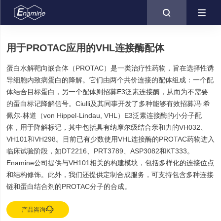

用于PROTAC应用的VHL连接酶配体
蛋白水解靶向嵌合体（PROTAC）是一类治疗性药物，旨在选择性诱
导细胞内致病蛋白的降解。它们由两个共价连接的配体组成：一个配
体结合目标蛋白，另一个配体则招募E3泛素连接酶，从而为不需要
的蛋白标记降解信号。Ciulli及其同事开发了多种能够有效招募冯·希
佩尔-林道（von Hippel-Lindau, VHL）E3泛素连接酶的小分子配
体，用于降解标记，其中包括具有纳摩尔级结合亲和力的VH032、
VH101和VH298。目前已有少数使用VHL连接酶的PROTAC药物进入
临床试验阶段，如DT2216、PRT3789、ASP3082和KT333。
Enamine公司提供与VH101相关的构建模块，包括多样化的连接位点
和结构修饰。此外，我们还提供定制合成服务，可支持包含多种连接
链和蛋白结合剂的PROTAC分子的合成。

产品咨询