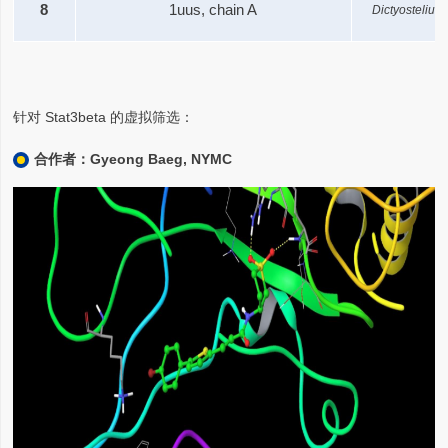
8
1uus, chain A
Dictyosteliu
针对 Stat3beta 的虚拟筛选：
合作者：Gyeong Baeg, NYMC