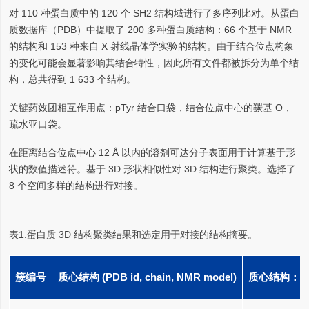
对 110 种蛋白质中的 120 个 SH2 结构域进行了多序列比对。从蛋白
质数据库（PDB）中提取了 200 多种蛋白质结构：66 个基于 NMR
的结构和 153 种来自 X 射线晶体学实验的结构。由于结合位点构象
的变化可能会显著影响其结合特性，因此所有文件都被拆分为单个结
构，总共得到 1 633 个结构。
关键药效团相互作用点：pTyr 结合口袋，结合位点中心的羰基 O，
疏水亚口袋。
在距离结合位点中心 12 Å 以内的溶剂可达分子表面用于计算基于形
状的数值描述符。基于 3D 形状相似性对 3D 结构进行聚类。选择了
8 个空间多样的结构进行对接。
表1.蛋白质 3D 结构聚类结果和选定用于对接的结构摘要。
簇编号
质心结构 (PDB id, chain, NMR model)
质心结构：orga