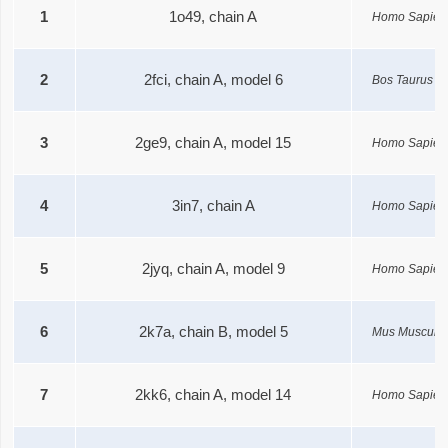
1
1o49, chain A
Homo Sapien
2
2fci, chain A, model 6
Bos Taurus
PL
3
2ge9, chain A, model 15
Homo Sapien
4
3in7, chain A
Homo Sapien
5
2jyq, chain A, model 9
Homo Sapien
6
2k7a, chain B, model 5
Mus Musculu
7
2kk6, chain A, model 14
Homo Sapien