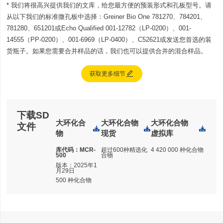
* 我们将很高兴提供我们的文库，给您最方便的预装形式和孔板型号。请
从以下我们的标准微孔板中选择：Greiner Bio One 781270、784201、
781280、651201或Echo Qualified 001-12782（LP-0200）、001-
14555（PP-0200）、001-6969（LP-0400）、C52621或发送您首选的装
货瓶子。如果您需要合并样品的话，我们也可以提供合并的混合样品。

获取更多细节
下载SD
大环化合
大环化合物
大环化合物
文件
下
下
下
物
载
现货
载
虚拟库
载
库代码：
MCR-
超过600种精选化
4 420 000 种化合物
500
合物
版本：2025年1
月29日
500 种化合物