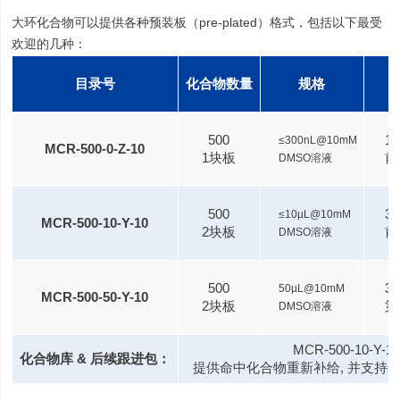
大环化合物可以提供各种预装板（pre-plated）格式，包括以下最受
欢迎的几种：
目录号
化合物数量
规格
500
1
≤300nL@10mM
MCR-500-0-Z-10
1块板
前
DMSO溶液
500
3
≤10µL@10mM
MCR-500-10-Y-10
2块板
前
DMSO溶液
500
38
50µL@10mM
MCR-500-50-Y-10
2块板
第
DMSO溶液
MCR-500-10-
化合物库 & 后续跟进包：
提供命中化合物重新补给,
并支持基