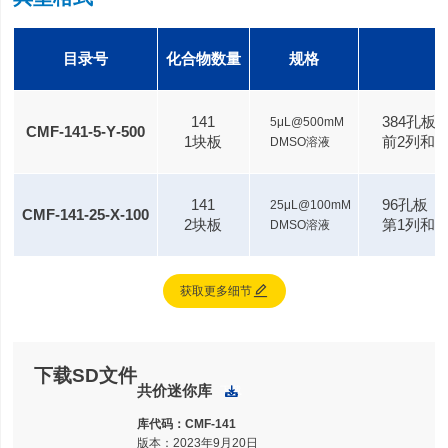
目录号
化合物数量
规格
141
384孔板
5μL@500mM
CMF‑141‑5‑Y‑500
1块板
前2列和
DMSO溶液
141
96孔板（Gr
25μL@100mM
CMF‑141‑25‑X‑100
2块板
第1列和第
DMSO溶液

获取更多细节
下载SD文件
共价迷你库
下载
库代码：CMF‑141
版本：2023年9月20日