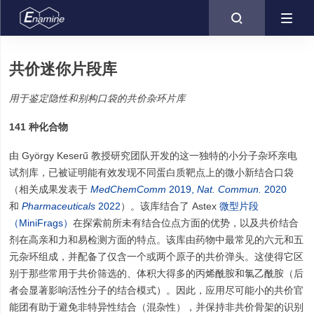

共价迷你片段库
用于鉴定隐性和别构口袋的共价杂环片库
141 种化合物
由 György Keserű 教授研究团队开发的这一独特的小分子杂环亲电
试剂库，已被证明能有效发现不同蛋白质靶点上的微小新结合口袋
（相关成果发表于
MedChemComm
2019,
Nat. Commun.
2020
和
Pharmaceuticals
2022
）。该库结合了 Astex
微型片段
（MiniFrags）
在探索前所未有结合位点方面的优势，以及共价结合
剂在高亲和力和易检测方面的特点。该库由药物中最常见的六元和五
元杂环组成，并配备了仅含一个或两个原子的共价弹头。这使得它区
别于那些常用于共价筛选的、体积大得多的丙烯酰胺和氯乙酰胺（后
者会显著影响活性分子的结合模式）。因此，应用尽可能小的共价官
能团有助于避免非特异性结合（混杂性），并保持非共价骨架的识别