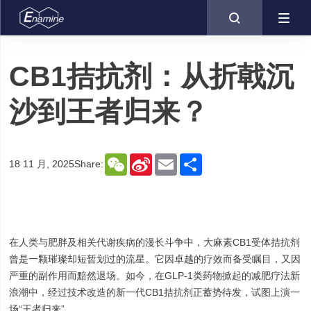

CB1拮抗剂：从折戟沉
沙到王者归来？
WeChat
Sina
Email
Share
18 11 月, 2025
Share:
Weibo
在人类与肥胖及相关代谢疾病的漫长斗争中，大麻素CB1受体拮抗剂
曾是一颗璀璨却短暂划过的流星。它因卓越的疗效而备受瞩目，又因
严重的副作用而黯然退场。如今，在GLP-1类药物掀起的减肥疗法新
浪潮中，经过技术改造的新一代CB1拮抗剂正蓄势待发，试图上演一
场“王者归来”。