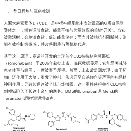
一、 昔日辉煌与沉痛教训
人源大麻素受体1（CB1）是中枢神经系统中表达最高的G蛋白偶联
受体之一，堪称调节食欲、能量平衡与奖赏效应的关键“开关”。当它
被激活时，会刺激食欲，促进能量储存；而当其被拮抗剂阻断时，则
能有效抑制饥饿感，并改善脂质与葡萄糖代谢。
基于这一原理，赛诺菲开发的全球首个CB1拮抗剂利莫那班
（Rimonabant） 于2006年获批上市。临床数据显示，它能显著减轻
患者体重与腰围，一度被寄予厚望。然而，上市后监测发现，由于药
物广泛作用于大脑，引发了抑郁、焦虑乃至自杀倾向等严重的神经精
神副作用，导致其迅速被全球市场撤回。这一重挫使得整个CB1拮抗
剂领域陷入了长达十余年的寒冬。BMS的Ibipinabant和Merck的
Taranabant同样遭遇滑铁卢。