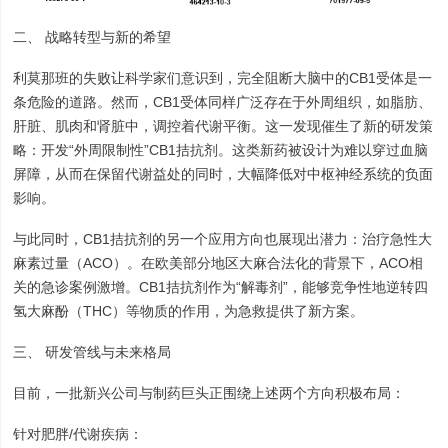
二、 战略转型与新的希望
利莫那班的失败让科学家们意识到，完全阻断大脑中的CB1受体是一
条危险的道路。然而，CB1受体同样广泛存在于外周组织，如脂肪、
肝脏、肌肉和肾脏中，调控着代谢平衡。这一发现催生了新的研发策
略：开发“外周限制性”CB1拮抗剂。这类新药被设计为难以穿过血脑
屏障，从而在保留代谢益处的同时，大幅降低对中枢神经系统的负面
影响。
与此同时，CB1拮抗剂的另一个应用方向也展现出潜力：治疗急性大
麻素过量（ACO）。在欧美部分地区大麻合法化的背景下，ACO相
关的急诊案例激增。CB1拮抗剂作为“解毒剂”，能够竞争性地逆转四
氢大麻酚（THC）等物质的作用，为急救提供了新方案。
三、 研发管线与未来格局
目前，一批新兴公司与制药巨头正围绕上述两个方向积极布局：
针对肥胖/代谢疾病：