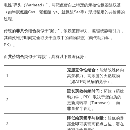
电性“弹头（Warhead）”，与靶点蛋白上特定的亲核性氨基酸残基
（如半胱氨酸Cys、赖氨酸Lys、丝氨酸Ser等）形成稳定的共价键的
过程。
传统的
非共价结合
类似于“握手”，依赖范德华力、氢键或静电引力，
其药效维持时间完全取决于血液中的药物浓度（药代动力学，
PK）。
而
共价结合
类似于“焊接”，具有以下显著优势：
克服竞争性结合：
能够战胜体内
1
高亲和力、高浓度的天然底物
（如ATP对激酶的竞争）。
延长药效持续时间：
药效（药效
动力学，PD）取决于蛋白质的
2
更新周转率（Turnover），而
非血浆半衰期。
降低给药频率与剂量：
较低的暴
3
露量即可实现高靶点占位，潜在
地减少全身毒性。