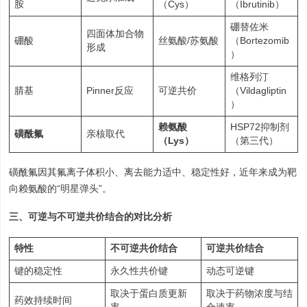
胺
（Cys）
（Ibrutinib）
硼替佐米
四面体加合物
硼酸
丝氨酸/苏氨酸
（Bortezomib
形成
）
维格列汀
腈基
Pinner反应
可逆共价
（Vildagliptin
）
赖氨酸
HSP72抑制剂
磺酰氟
亲核取代
（Lys）
（第三代）
磺酰氟因其氟离子体积小、离去能力适中、稳定性好，近年来成为靶
向赖氨酸的“明星弹头”。
三、可逆与不可逆共价结合的对比分析
特性
不可逆共价结合
可逆共价结合
键的稳定性
永久性共价键
动态可逆键
取决于蛋白质更新
取决于药物浓度与结
药效持续时间