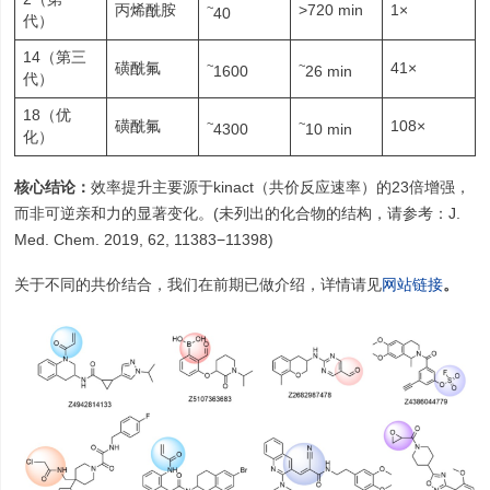
~
丙烯酰胺
>720 min
1×
40
代）
14（第三
~
~
磺酰氟
41×
1600
26 min
代）
18（优
~
~
磺酰氟
108×
4300
10 min
化）
核心结论：
效率提升主要源于kinact（共价反应速率）的23倍增强，
而非可逆亲和力的显著变化。(未列出的化合物的结构，请参考：J.
Med. Chem. 2019, 62, 11383−11398)
关于不同的共价结合，我们在前期已做介绍，详情请见
网站链接
。