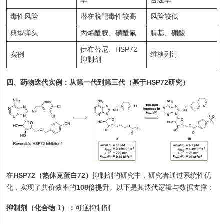
率
合速率
毒性风险
潜在脱靶毒性较高
风险较低
典型弹头
丙烯酰胺、磺酰氟
腈基、硼酸
伊布替尼、HSP72
实例
维格列汀
抑制剂
四、药物迭代实例：从第一代到第三代（基于HSP72研究）
在
HSP72（热休克蛋白72）
抑制剂的研究中，研究者通过系统性优
化，实现了共价效率的
108倍提升
。以下是其迭代逻辑与数据支撑：
抑制剂（化合物 1）：
可逆抑制剂