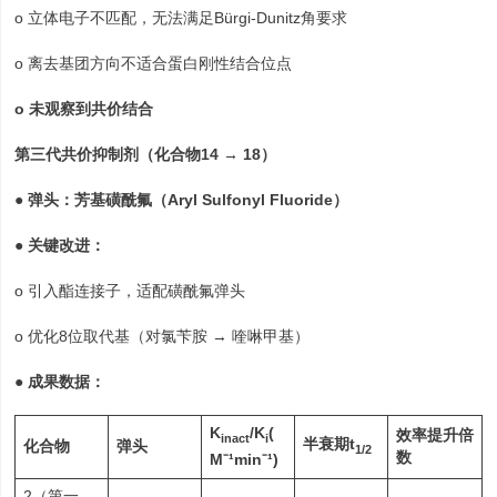
o 立体电子不匹配，无法满足Bürgi-Dunitz角要求
o 离去基团方向不适合蛋白刚性结合位点
o 未观察到共价结合
第三代共价抑制剂（化合物14 → 18）
● 弹头：芳基磺酰氟（Aryl Sulfonyl Fluoride）
● 关键改进：
o 引入酯连接子，适配磺酰氟弹头
o 优化8位取代基（对氯苄胺 → 喹啉甲基）
● 成果数据：
K
/K
(
效率提升倍
inact
i
半衰期t
化合物
弹头
1/2
数
M⁻¹min⁻¹)
2（第一