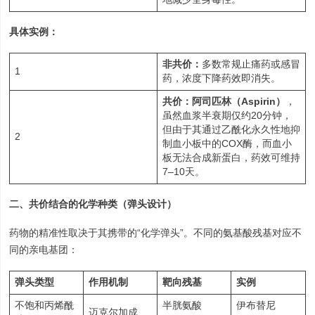
具体实例：
非共价：
多数常规止痛药或感冒
1
药，浓度下降药效即消失。
共价：阿司匹林（Aspirin）
，
虽然血浆半衰期仅约20分钟，
但由于其通过乙酰化永久性地抑
2
制血小板中的COX酶，而血小
板无法合成新蛋白，药效可维持
7–10天。
二、共价结合的化学种类（弹头设计）
药物的精准性取决于其携带的“化学弹头”。不同的氨基酸残基对应不
同的亲电基团：
弹头类型
作用机制
靶向残基
实例
不饱和丙烯酰
半胱氨酸
伊布替尼
迈克尔加成