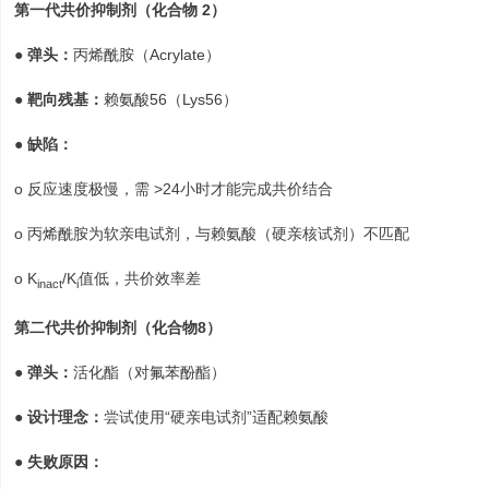
第一代共价抑制剂（化合物 2）
● 弹头：
丙烯酰胺（Acrylate）
● 靶向残基：
赖氨酸56（Lys56）
● 缺陷：
o 反应速度极慢，需 >24小时才能完成共价结合
o 丙烯酰胺为软亲电试剂，与赖氨酸（硬亲核试剂）不匹配
o K
/K
值低，共价效率差
inact
i
第二代共价抑制剂（化合物8）
● 弹头：
活化酯（对氟苯酚酯）
● 设计理念：
尝试使用“硬亲电试剂”适配赖氨酸
● 失败原因：