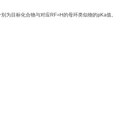
1{n,4})分别为目标化合物与对应RF=H的母环类似物的pKa值。