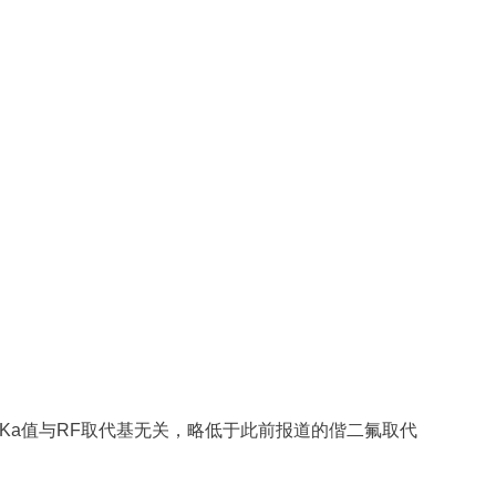
ΔpKa值与RF取代基无关，略低于此前报道的偕二氟取代