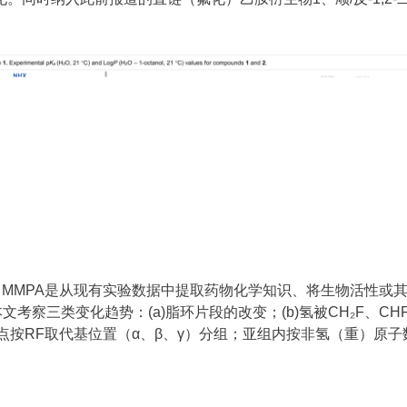
。MMPA是从现有实验数据中提取药物化学知识、将生物活性或
察三类变化趋势：(a)脂环片段的改变；(b)氢被CH₂F、CHF
据点按RF取代基位置（α、β、γ）分组；亚组内按非氢（重）原