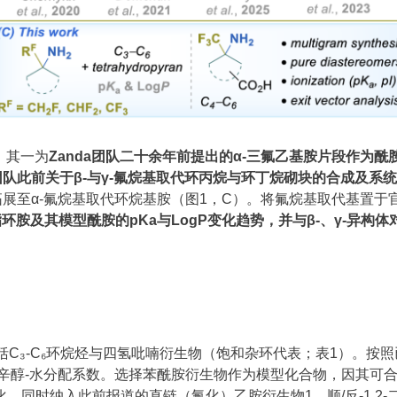
。其一为
Zanda团队二十余年前提出的α-三氟乙基胺片段作为
团队此前关于β-与γ-氟烷基取代环丙烷与环丁烷砌块的合成及系
展至α-氟烷基取代环烷基胺（图1，C）。将氟烷基取代基置于
脂环胺及其模型酰胺的pKa与LogP变化趋势，并与β-、γ-异
括C₃-C₆环烷烃与四氢吡喃衍生物（饱和杂环代表；表1）。按
辛醇-水分配系数。选择苯酰胺衍生物作为模型化合物，因其可合
。同时纳入此前报道的直链（氟化）乙胺衍生物1、顺/反-1,2-二取代