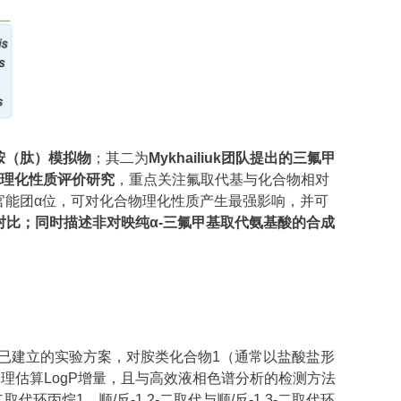
酰胺（肽）模拟物
；其二为
Mykhailiuk团队提出的三氟甲
统理化性质评价研究
，重点关注氟取代基与化合物相对
官能团α位，可对化合物理化性质产生最强影响，并可
构体对比；同时描述非对映纯α-三氟甲基取代氨基酸的合成
照已建立的实验方案，对胺类化合物1（通常以盐酸盐形
理估算LogP增量，且与高效液相色谱分析的检测方法
环丙烷1、顺/反-1,2-二取代与顺/反-1,3-二取代环