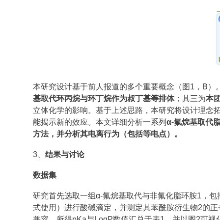
本研究设计基于前人报道的多个重要概念（图1，B）
基取代环丙烷与环丁烷作为叔丁基等排体
；其三为
本
立体化学的影响。基于上述思路，本研究将设计理念拓
能揭示新的效应。本文详细分析一系列
α-氟烷基取代
方法，并分析其电离行为（包括等电点）。
3、
结果与讨论
数据集
研究首先选取一组α-氟烷基取代与非氟化脂环胺1，包
式使用）进行酸碱滴定，并测定其苯酰胺衍生物2的正
兼容。所得pKa与LogP数值汇总于表1，并以图2可视化