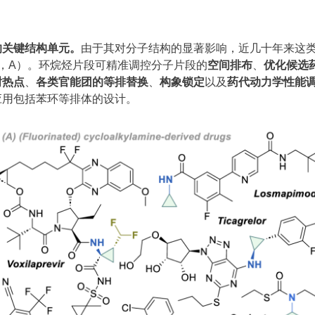
的关键结构单元。
由于其对分子结构的显著影响，近几十年来这
，A）。环烷烃片段可精准调控分子片段的
空间排布
、
优化候选
谢热点
、
各类官能团的等排替换
、
构象锁定
以及
药代动力学性能
应用包括苯环等排体的设计。