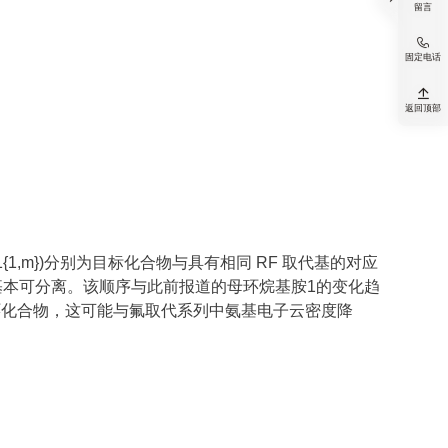
留言

固定电话

返回顶部
Ka(1{1,m})分别为目标化合物与具有相同 RF 取代基的对应
效应基本可分离。该顺序与此前报道的母环烷基胺1的变化趋
环化合物，这可能与氟取代系列中氨基电子云密度降