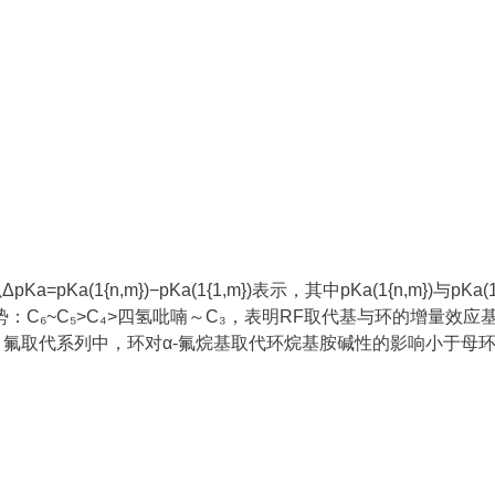
a(1{n,m})−pKa(1{1,m})表示，其中pKa(1{n,m})与p
势：C₆~C₅>C₄>四氢吡喃～C₃，表明RF取代基与环的增量
氟取代系列中，环对α-氟烷基取代环烷基胺碱性的影响小于母