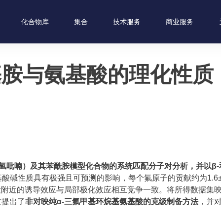
化合物库
集合
技术服务
商业服务
基胺与氨基酸的理化性质
与四氢吡喃）及其苯酰胺模型化合物的系统匹配分子对分析，并以β
胺基酸碱性质具有极强且可预测的影响，每个氟原子的贡献约为1.6
片段附近的诱导效应与局部极化效应相互竞争一致。将所得数据集映射
文提出了
非对映纯α-三氟甲基环烷基氨基酸的克级制备方法
，并