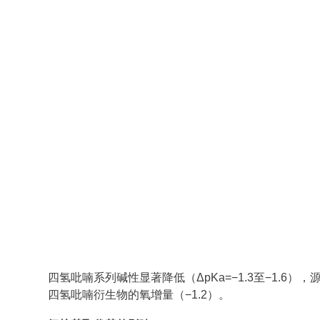
四氢吡喃系列碱性显著降低（ΔpKa=−1.3至−1.
四氢吡喃衍生物的氧增量（−1.2）。