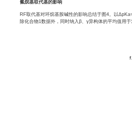
氟烷基取代基的影响
RF取代基对环烷基胺碱性的影响总结于图4。以ΔpKa=pKa(1{
除化合物1数据外，同时纳入β、γ异构体的平均值用于