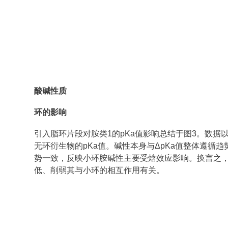
酸碱性质
环的影响
引入脂环片段对胺类1的pKa值影响总结于图3。数据以ΔpKa=pK
无环衍生物的pKa值。碱性本身与ΔpKa值整体遵循趋
势一致，反映小环胺碱性主要受焓效应影响。换言之，
低、削弱其与小环的相互作用有关。