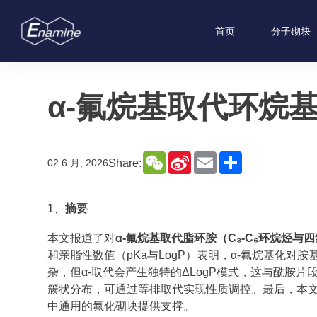
首页
分子砌块
α-氟烷基取代环烷
WeChat
Sina
Email
Share
Share:
02 6 月, 2026
Weibo
1、
摘要
本文报道了对
α-氟烷基取代脂环胺（C₃-C₆环烷烃
和亲脂性数值（pKa与LogP）表明，α-氟烷基化对
杂，但α-取代会产生独特的ΔLogP模式，这与酰胺
簇状分布，可通过等排取代实现性质调控。最后，本
中通用的氟化砌块提供支撑。