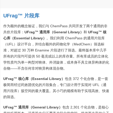
UFrag™ 片段库
作为额外的概念验证，我们与 ChemPass 共同开发了两个通用的非
共价片段库：
UFrag™ 通用库（General Library）
和
UFrag™ 核
心库（Essential Library）
。我们利用 ChemPass 的通用片段库
（UFL）设计平台，并结合额外的药物化学（MedChem）筛选标
准，对超过 30 万种 Enamine 片段进行了筛选。最终版本库中几乎
所有的片段均可提供 50 毫克或以上的库存量。所有库成员的立体化
学性质均为单一构型对映体、外消旋体，或本身不具立体异构体的化
合物——不含任何非对映异构体混合物。
UFrag™ 核心库（Essential Library）
包含 372 个化合物，是一套
极简而经过药效团优化的片段集合，专门设计用于实现对 UFL（通
用片段库）簇空间的最大覆盖。其小巧的规模有助于实现高效、快速
的筛选。
UFrag™ 通用库（General Library）
包含 2,301 个化合物，是核心