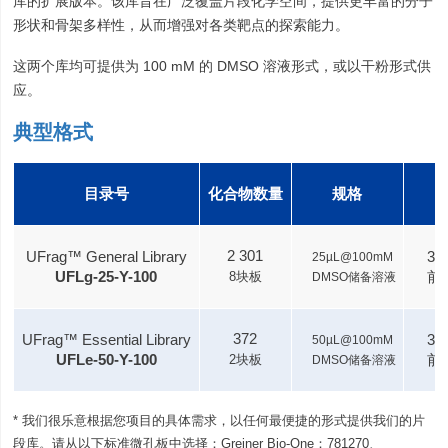
库的扩展版本。该库旨在广泛覆盖片段化学空间，提供更丰富的分子
形状和骨架多样性，从而增强对各类靶点的探索能力。
这两个库均可提供为 100 mM 的 DMSO 溶液形式，或以干粉形式供
应。
典型格式
目录号
化合物数量
规格
2 301
UFrag™ General Library
38
25µL@100mM
UFLg-25-Y-100
前
8块板
DMSO储备溶液
372
UFrag™ Essential Library
38
50µL@100mM
UFLe-50-Y-100
前
2块板
DMSO储备溶液
* 我们很乐意根据您项目的具体需求，以任何最便捷的形式提供我们的片
段库。请从以下标准微孔板中选择：Greiner Bio-One：781270、