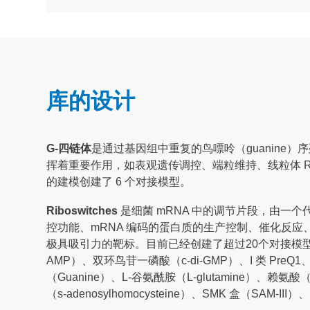
库的设计
G-四链体
是通过基因组中重复的鸟嘌呤（guanine）序
挥着重要作用，如表观遗传调控、端粒维持、线粒体 RNA 表
的建模创建了 6 个对接模型。
Riboswitches
是细菌 mRNA 中的调节片段，由一
控功能、mRNA 编码的蛋白质的生产控制、催化反应、与
极具吸引力的靶标。目前已经创建了超过20个对接模型，并用于以
AMP）、双环鸟苷一磷酸（c-di-GMP）、I 类 PreQ1
（Guanine）、L-谷氨酰胺（L-glutamine）、赖氨酸（
（s-adenosylhomocysteine）、SMK 盒（SAM-III）