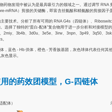
物药物发现中被认为是最具吸引力的领域之一。通过调节 RNA
re-mRNA）剪接的关键酶，即富含丝氨酸和精氨酸的剪接因子蛋白
。分析了所有可用的 RNA G4s（四链体）、Riboswitch
 结构。选择了独特的“蛋白-配体”复合物用于进一步分析和对接模型的
、2miy、3b4b、3d0u、3e5e、3irw、3npn、3p49、3q50、3sk
zs。
，蓝色 - Hb 供体，橙色 - 芳香族基团，灰色球体代表任何其他
以灰色显示。
用的药效团模型，G-四链体
A 适配体）