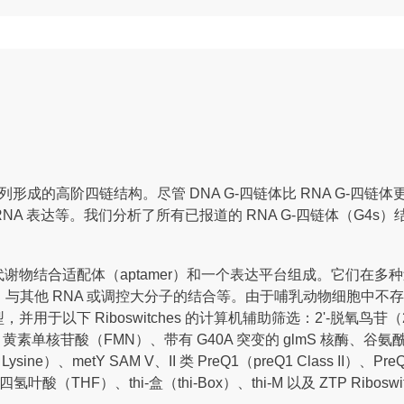
列形成的高阶四链结构。尽管 DNA G-四链体比 RNA G-四链
达等。我们分析了所有已报道的 RNA G-四链体（G4s）结构，并基
个代谢物结合适配体（aptamer）和一个表达平台组成。它们在
其他 RNA 或调控大分子的结合等。由于哺乳动物细胞中不存在 R
下 Riboswitches 的计算机辅助筛选：2'-脱氧鸟苷（2-deo
、黄素单核苷酸（FMN）、带有 G40A 突变的 glmS 核酶、谷氨酰胺 I
Lysine）、metY SAM V、II 类 PreQ1（preQ1 Class
、四氢叶酸（THF）、thi-盒（thi-Box）、thi-M 以及 ZTP Riboswi