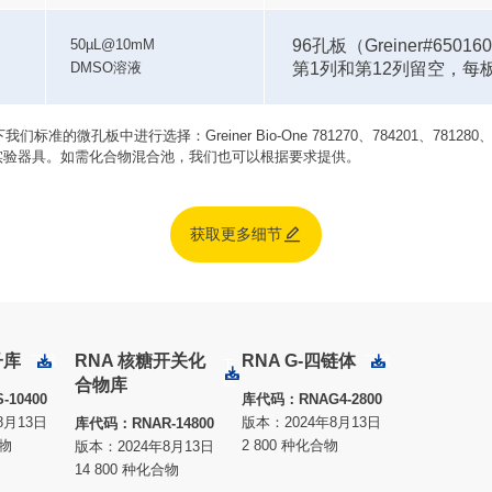
96孔板（Greiner#65016
50µL@10mM
第1列和第12列留空，每
DMSO溶液
：Greiner Bio-One 781270、784201、781280、651201 或 Echo 
提供您偏好的实验器具。如需化合物混合池，我们也可以根据要求提供。

获取更多细节
子库
RNA 核糖开关化
RNA G-四链体
下载
下载
下
合物库
载
10400
库代码：RNAG4-2800
8月13日
版本：2024年8月13日
库代码：RNAR-14800
合物
2 800 种化合物
版本：2024年8月13日
14 800 种化合物