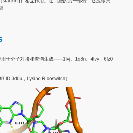
-堆积（stacking）相互作用。在口袋的另一部分，它应该只
袋
s
对接和查询生成——1lvj、1q8n、4lvy、6fz0
 ID 3d0u，Lysine Riboswitch）