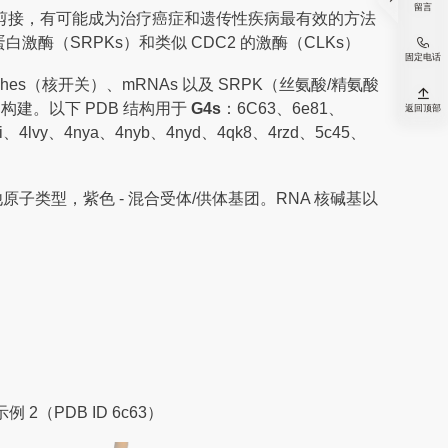
留言
 剪接，有可能成为治疗癌症和遗传性疾病最有效的方法
激酶（SRPKs）和类似 CDC2 的激酶（CLKs）

固定电话
es（核开关）、mRNAs 以及 SRPK（丝氨酸/精氨酸

构建。以下 PDB 结构用于
G4s
：6C63、6e81、
返回顶部
i、4lvy、4nya、4nyb、4nyd、4qk8、4rzd、5c45、
原子类型，紫色 - 混合受体/供体基团。RNA 核碱基以
示例 2（PDB ID 6c63）