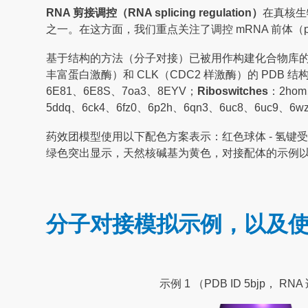
RNA 剪接调控（RNA splicing regulation）
在真核生
之一。在这方面，我们重点关注了调控 mRNA 前体（p
基于结构的方法（分子对接）已被用作构建化合物库的主要技术
丰富蛋白激酶）和 CLK（CDC2 样激酶）的 PDB
6E81、6E8S、7oa3、8EYV；
Riboswitches
：2hom
5ddq、6ck4、6fz0、6p2h、6qn3、6uc8、6uc9、6w
药效团模型使用以下配色方案表示：红色球体 - 氢键受体
绿色突出显示，天然核碱基为黄色，对接配体的示例
分子对接模拟示例，以及使
示例 1 （PDB ID 5bjp， RN