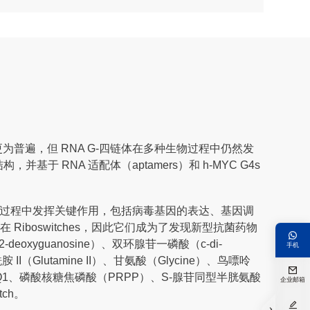
体更为普遍，但 RNA G-四链体在多种生物过程中仍然发
于 RNA 适配体（aptamers）和 h-MYC G4s
多种过程中发挥关键作用，包括病毒基因的表达、基因调
iboswitches，因此它们成为了发现新型抗菌药物

xyguanosine）、双环腺苷一磷酸（c-di-
手机
I（Glutamine II）、甘氨酸（Glycine）、鸟嘌呤

 II）、PreQ1、磷酸核糖焦磷酸（PRPP）、S-腺苷同型半胱氨酸
企业邮箱
tch。

