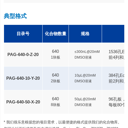
典型格式
目录号
化合物数量
规格
640
1536孔E
≤300nL@20mM
PAG-640-0-Z-20
前4列和后
1块板
DMSO溶液
640
384孔Echo
10µL@20mM
PAG-640-10-Y-20
前2列和后
2块板
DMSO溶液
640
96孔板，G
50µL@20mM
PAG-640-50-X-20
每板80个
8块板
DMSO溶液
* 我们很乐意根据您的项目需求，以最便捷的格式提供我们的化合物库。