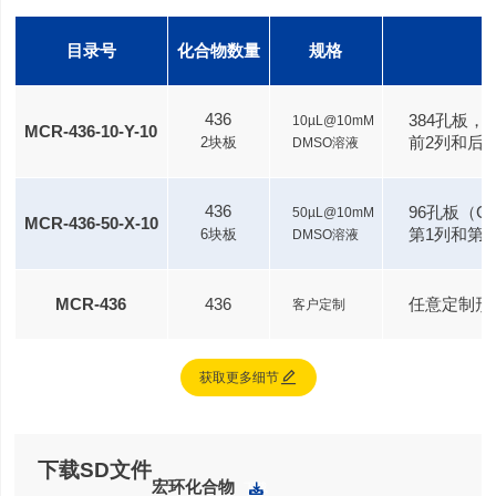
目录号
化合物数量
规格
436
384孔板，Ech
10µL@10mM
MCR-436-10-Y-10
前2列和后
2块板
DMSO溶液
436
96孔板（Grei
50µL@10mM
MCR-436-50-X-10
第1列和第
6块板
DMSO溶液
MCR-436
436
任意定制形
客户定制

获取更多细节
下载SD文件
宏环化合物
下载