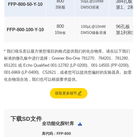
800
384孔板（Gr
50µL@10mM
FFP-800-50-Y-10
第1、2和
3块板
DMSO溶液
800
96孔板（Gr
100µL@10mM
FFP-800-100-Y-10
第1列和第
10
DMSO储备溶液
块板
* 我们很乐意以最方便您项目的格式提供我们的化合物库。请在以下我们
标准的微孔板中进行选择：Greiner Bio-One 781270、784201、781280、
651201 或 Echo Qualified 001-12782 (LP-0200)、001-14555 (PP-0200)、
001-6969 (LP-0400)、C52621，或者您可以提供您偏好的实验器具。如需
化合物混合池，我们也可以根据要求提供。

获取更多细节
下载SD文件
全功能化探针库
下载
库代码：FFP-800