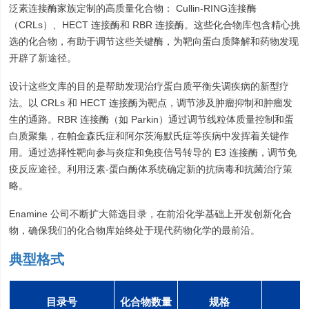
泛素连接酶家族定制的高质量化合物： Cullin-RING连接酶
（CRLs）、HECT 连接酶和 RBR 连接酶。这些化合物库包含精心挑
选的化合物，有助于调节这些关键酶，为靶向蛋白质降解和药物发现
开辟了新途径。
设计这些文库的目的是帮助发现治疗蛋白质平衡失调疾病的新型疗
法。以 CRLs 和 HECT 连接酶为靶点，调节涉及肿瘤抑制和肿瘤发
生的通路。RBR 连接酶（如 Parkin）通过调节线粒体质量控制和蛋
白质聚集，在帕金森氏症和阿尔茨海默氏症等疾病中发挥着关键作
用。通过选择性靶向参与炎症和免疫信号转导的 E3 连接酶，调节免
疫反应途径。利用泛素-蛋白酶体系统确定新的抗病毒和抗菌治疗策
略。
Enamine 公司不断扩大筛选目录，在前沿化学基础上开发创新化合
物，确保我们的化合物库始终处于现代药物化学的最前沿。
典型格式
目录号
化合物数量
规格