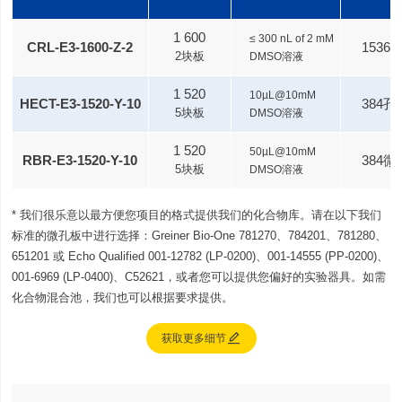
1 600
≤ 300 nL of 2 mM
CRL-E3-1600-Z-2
1536孔
2块板
DMSO溶液
1 520
10µL@10mM
HECT-E3-1520-Y-10
384孔E
5块板
DMSO溶液
1 520
50µL@10mM
RBR-E3-1520-Y-10
384微孔
5块板
DMSO溶液
* 我们很乐意以最方便您项目的格式提供我们的化合物库。请在以下我们
标准的微孔板中进行选择：Greiner Bio-One 781270、784201、781280、
651201 或 Echo Qualified 001-12782 (LP-0200)、001-14555 (PP-0200)、
001-6969 (LP-0400)、C52621，或者您可以提供您偏好的实验器具。如需
化合物混合池，我们也可以根据要求提供。

获取更多细节