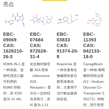
亮点
EBC-
EBC-
EBC-
EBC-
09069
07684
03833
11393
CAS:
CAS:
CAS:
CAS:
1628210-
872628-
91374-20-
842133-
26-3
31-4
8
18-0
KDM5-IN-1 是
化合物对腺苷
Ropinirole 是
Canagliflozin
一种高效、选
酸 A2A 受体
一种非麦角生
是一种钠-葡萄
择性强且口服
（Adenosine
物碱类的多巴
糖协同转运蛋
可利用的
A2A
胺受体激动
白2（Sodium-
KDM5 抑制
Receptor）显
剂，主要用于
Glucose Co-
剂，其 IC50
示出一定的结
治疗帕金森病
Transporter 2,
值为 14 nM。
合亲和力，其
的症状。
SGLT2）抑制
Ki 值为 1.21
剂，用于管理