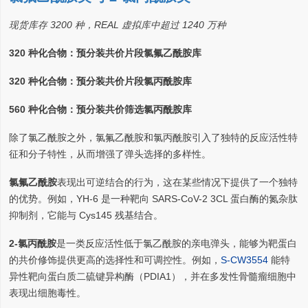
现货库存 3200 种，REAL 虚拟库中超过 1240 万种
320 种化合物：预分装共价片段氯氟乙酰胺库
320 种化合物：预分装共价片段氯丙酰胺库
560 种化合物：预分装共价筛选氯丙酰胺库
除了氯乙酰胺之外，氯氟乙酰胺和氯丙酰胺引入了独特的反应活性特
征和分子特性，从而增强了弹头选择的多样性。
氯氟乙酰胺
表现出可逆结合的行为，这在某些情况下提供了一个独特
的优势。例如，YH-6 是一种靶向 SARS-CoV-2 3CL 蛋白酶的氮杂肽
抑制剂，它能与 Cys145 残基结合。
2-氯丙酰胺
是一类反应活性低于氯乙酰胺的亲电弹头，能够为靶蛋白
的共价修饰提供更高的选择性和可调控性。例如，
S-CW3554
能特
异性靶向蛋白质二硫键异构酶（PDIA1），并在多发性骨髓瘤细胞中
表现出细胞毒性。