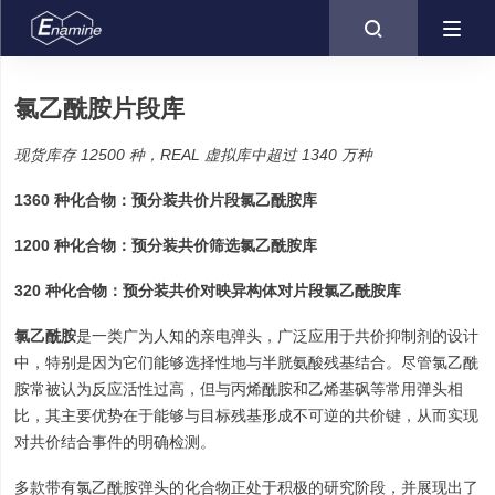

氯乙酰胺片段库
现货库存 12500 种，REAL 虚拟库中超过 1340 万种
1360 种化合物：预分装共价片段氯乙酰胺库
1200 种化合物：预分装共价筛选氯乙酰胺库
320 种化合物：预分装共价对映异构体对片段氯乙酰胺库
氯乙酰胺
是一类广为人知的亲电弹头，广泛应用于共价抑制剂的设计
中，特别是因为它们能够选择性地与半胱氨酸残基结合。尽管氯乙酰
胺常被认为反应活性过高，但与丙烯酰胺和乙烯基砜等常用弹头相
比，其主要优势在于能够与目标残基形成不可逆的共价键，从而实现
对共价结合事件的明确检测。
多款带有氯乙酰胺弹头的化合物正处于积极的研究阶段，并展现出了