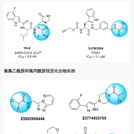
氯氟乙酰胺和氯丙酰胺现货化合物实例