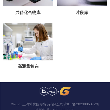
共价化合物库
片段库
高通量筛选
©2023 上海简赞国际贸易有限公司
沪ICP备2023006372号