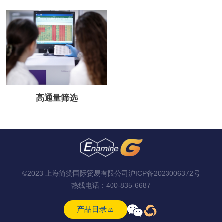
高通量筛选
©2023 上海简赞国际贸易有限公司
沪ICP备2023006372号
热线电话：
400-835-6687



产品目录