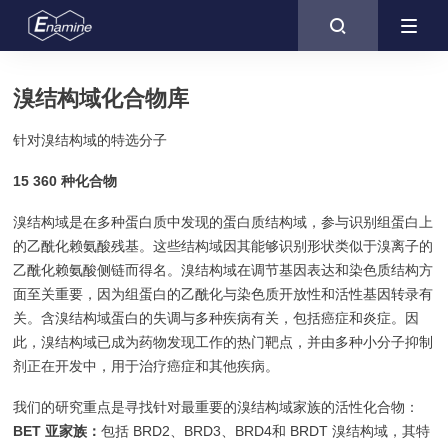

溴结构域化合物库
针对溴结构域的特选分子
15 360 种化合物
溴结构域是在多种蛋白质中发现的蛋白质结构域，参与识别组蛋白上
的乙酰化赖氨酸残基。这些结构域因其能够识别形状类似于溴离子的
乙酰化赖氨酸侧链而得名。溴结构域在调节基因表达和染色质结构方
面至关重要，因为组蛋白的乙酰化与染色质开放性和活性基因转录有
关。含溴结构域蛋白的失调与多种疾病有关，包括癌症和炎症。因
此，溴结构域已成为药物发现工作的热门靶点，并由多种小分子抑制
剂正在开发中，用于治疗癌症和其他疾病。
我们的研究重点是寻找针对最重要的溴结构域家族的活性化合物：
BET 亚家族：
包括 BRD2、BRD3、BRD4和 BRDT 溴结构域，其特