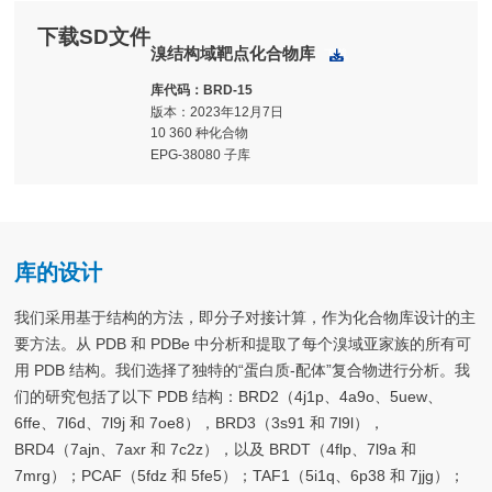
下载SD文件
溴结构域靶点化合物库
下载
库代码：BRD-15
版本：2023年12月7日
10 360 种化合物
EPG-38080 子库
库的设计
我们采用基于结构的方法，即分子对接计算，作为化合物库设计的主
要方法。从 PDB 和 PDBe 中分析和提取了每个溴域亚家族的所有可
用 PDB 结构。我们选择了独特的“蛋白质-配体”复合物进行分析。我
们的研究包括了以下 PDB 结构：BRD2（4j1p、4a9o、5uew、
6ffe、7l6d、7l9j 和 7oe8），BRD3（3s91 和 7l9l），
BRD4（7ajn、7axr 和 7c2z），以及 BRDT（4flp、7l9a 和
7mrg）；PCAF（5fdz 和 5fe5）；TAF1（5i1q、6p38 和 7jjg）；