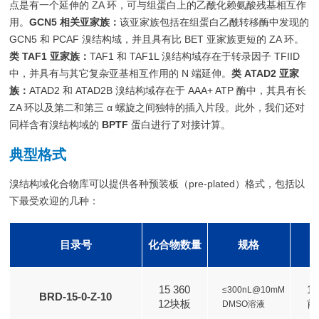
点是有一个延伸的 ZA 环，可与组蛋白上的乙酰化赖氨酸残基相互作
用。
GCN5 相关亚家族：
该亚家族包括在组蛋白乙酰转移酶中发现的
GCN5 和 PCAF 溴结构域，并且具有比 BET 亚家族更短的 ZA 环。
类 TAF1 亚家族：
TAF1 和 TAF1L 溴结构域存在于转录因子 TFIID
中，并具有与其它复杂亚基相互作用的 N 端延伸。
类 ATAD2 亚家
族：
ATAD2 和 ATAD2B 溴结构域存在于 AAA+ ATP 酶中，其具有长
ZA 环以及第二和第三 α 螺旋之间独特的插入片段。此外，我们还对
同样含有溴结构域的
BPTF
蛋白进行了对接计算。
典型格式
溴结构域化合物库可以提供各种预装板（pre-plated）格式，包括以
下最受欢迎的几种：
目录号
化合物数量
规格
15 360
1
≤300nL@10mM
BRD-15-0-Z-10
12块板
前
DMSO溶液