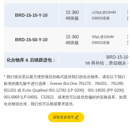
15 360
3
≤10µL@10mM
BRD-15-10-Y-10
48块板
前
DMSO溶液
15 360
38
50μL@10mM
BRD-15-50-Y-10
48块板
第
DMSO溶液
BRD-15-10
化合物库 & 后续跟进包：
hit 再补给，类似物从 
* 我们很乐意以最方便您项目的格式提供我们的化合物库。请在以下我们
标准的微孔板中进行选择：Greiner Bio-One 781270、784201、781280、
651201 或 Echo Qualified 001-12782 (LP-0200)、001-14555 (PP-0200)、
001-6969 (LP-0400)、C52621，或者您可以提供您偏好的实验器具。如需
化合物混合池，我们也可以根据要求提供。

获取更多细节