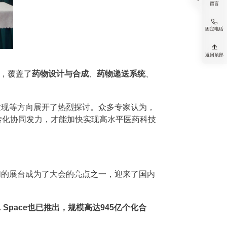
留言

固定电话

返回顶部
，覆盖了
药物设计与合成
、
药物递送系统
、
发现等方向展开了热烈探讨。众多专家认为，
转化协同发力，才能加快实现高水平医药科技
我们的展台成为了大会的亮点之一，迎来了国内
EAL Space也已推出，规模高达945亿个化合