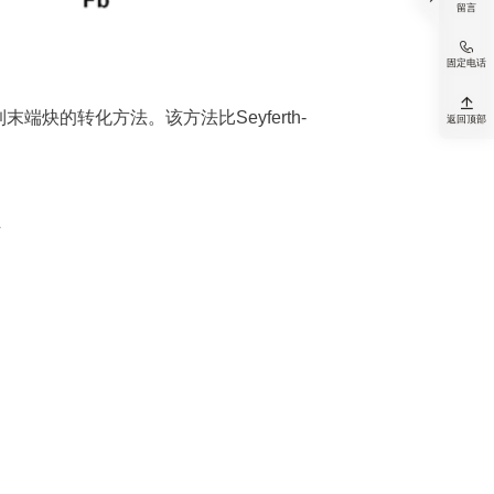
留言

固定电话

醛到末端炔的转化方法。该方法比Seyferth-
返回顶部