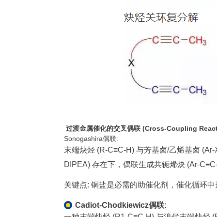
过渡金属催化的交叉偶联 (Cross-Coupling React
Sonogashira偶联:
末端炔烃 (R-C≡C-H) 与芳基卤/乙烯基卤 (Ar-X, X 
DIPEA) 存在下，偶联生成共轭烯炔 (Ar-C≡C-R
关键点: 铜盐是必需的助催化剂，催化循环
Cadiot-Chodkiewicz偶联:
一种末端炔烃 (R1-C≡C-H) 与溴代末端炔烃 (B