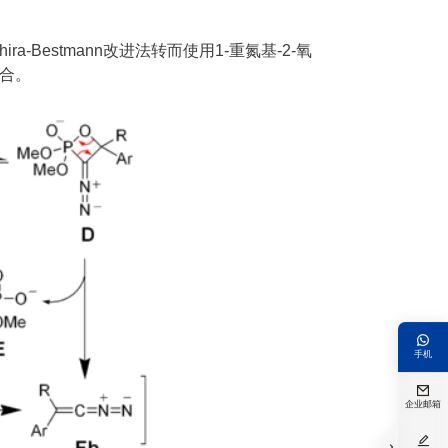
-Bestmann改进法转而使用1-重氮基-2-氧
缩合。

手机

企业邮箱

