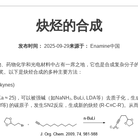
炔烃的合成
发布时间：
2025-09-29
来源于：
Enamine中国
、药物化学和光电材料中占有一席之地，它也是合成复杂分子的关
化学奖。以下是炔烃合成的多种主要方法：
kynes)
pKa ≈ 25)，可以被强碱（如NaNH₂, BuLi, LDA等）去质子化
, I, OTf等) 的碳原子，发生SN2反应，生成新的炔烃 (R-C≡C-R'