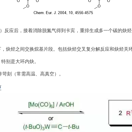
锂盐）反应后，接着消除脱氮气得到卡宾，重排生成多一个碳的炔
下，炔烃之间交换烷基片段。包括炔烃交叉复分解反应和炔烃关
，特别是大环内炔。
件苛刻（常需高温、高真空）。