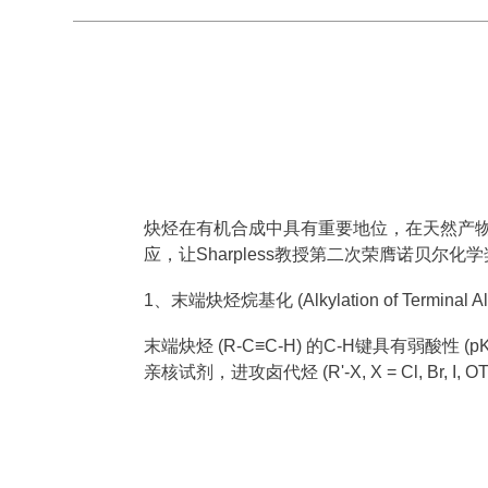
炔烃在有机合成中具有重要地位，在天然产物
应，让Sharpless教授第二次荣膺诺贝尔
1、末端炔烃烷基化 (Alkylation of Terminal Al
末端炔烃 (R-C≡C-H) 的C-H键具有弱酸性 (
亲核试剂，进攻卤代烃 (R'-X, X = Cl, Br