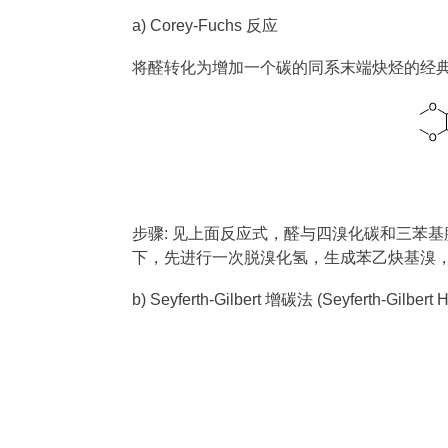
a) Corey-Fuchs 反应
将醛转化为增加一个碳的同系末端炔烃的经
步骤: 见上面反应式，醛与四溴化碳和三苯基膦
下，先进行一次脱溴化氢，生成苯乙炔基溴，再
b) Seyferth-Gilbert 增碳法 (Seyferth-Gilbert 