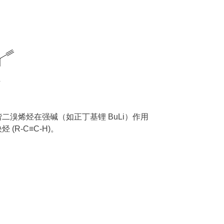
二溴烯烃在强碱（如正丁基锂 BuLi）作用
-C≡C-H)。