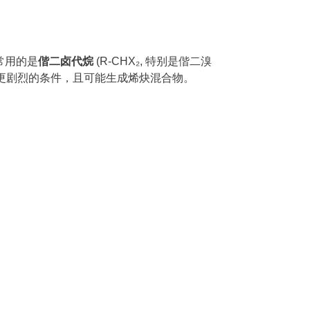
常用的是
偕二卤代烷
(R-CHX₂, 特别是偕二溴
常需要更剧烈的条件，且可能生成烯炔混合物。