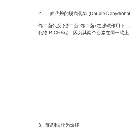
2、二卤代烷的脱卤化氢 (Double Dehydrohalog
邻二卤代烷 (偕二卤, 邻二卤) 在强碱作用
化物 R-CHBr₂)，因为其两个卤素在同一碳
3、醛/酮转化为炔烃