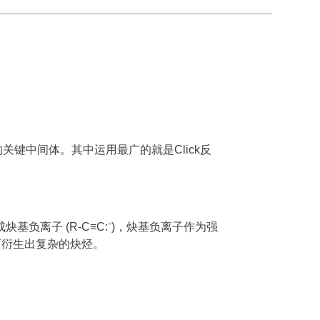
键中间体。其中运用最广的就是Click反
，生成炔基负离子 (R-C≡C:⁻)，炔基负离子作为强
)。从而衍生出复杂的炔烃。