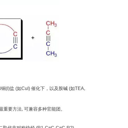
和铜(I)盐 (如CuI) 催化下，以及胺碱 (如TEA,
重要方法, 可兼容多种官能团。
成二取代非对称炔烃 (R1-C≡C-C≡C-R2)。