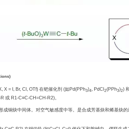
ions)
= I, Br, Cl, OTf) 在钯催化剂 (如Pd(PPh
)
, PdCl
(PPh
)
) 
3
4
2
3
2
 或 R1-C≡C-CH=CH-R2)。
中形成铜炔中间体。对空气敏感度中等。是合成芳基炔和烯基炔的最
r-C≡C-R2) 在铜(I)盐 (如CuCl, CuI) 催化下和胺碱中，偶联生