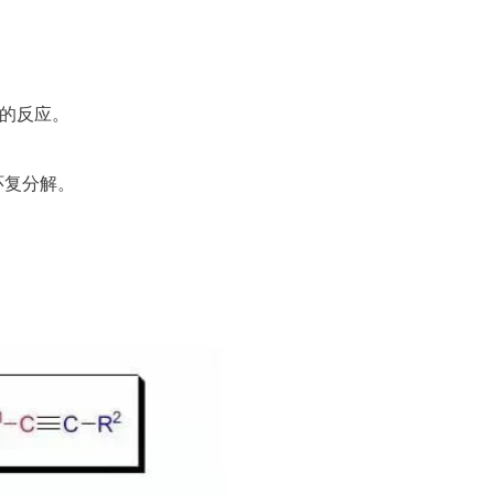
烃的反应。
环复分解。