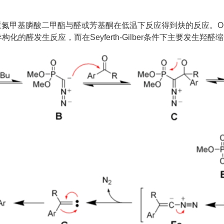
化下，重氮甲基膦酸二甲酯与醛或芳基酮在低温下反应得到炔的反应。Ohira
醛发生反应，而在Seyferth-Gilber条件下主要发生羟醛