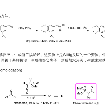
典方法。
反应，生成偕二溴烯烃。这实质上是Wittig反应的一个变体。偕
被丁基锂拔溴，生成炔烃负离子，然后加水淬灭，生成末端炔烃 (R
Homologation)