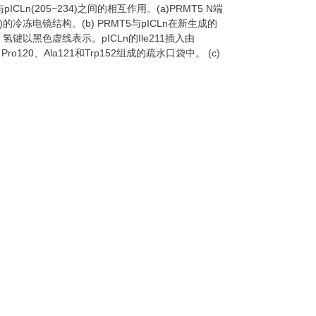
)与pICLn(205−234)之间的相互作用。(a)PRMT5 N端
−234)的冷冻电镜结构。(b) PRMT5与pICLn在新生成的
键以黑色虚线表示。pICLn的Ile211插入由
、Pro120、Ala121和Trp152组成的疏水口袋中。 (c)
。