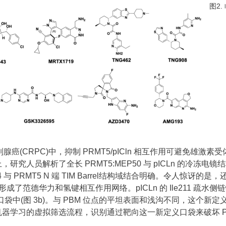
图2
癌(CRPC)中，抑制 PRMT5/pICln 相互作用可避免雄激素受
人员解析了全长 PRMT5:MEP50 与 pICLn 的冷冻电镜结构
与 PRMT5 N 端 TIM Barrel结构域结合明确。令人惊讶的
5 形成了范德华力和氢键相互作用网络。pICLn 的 Ile211 疏水侧链恰
链组成的疏水口袋中(图 3b)。与 PBM 位点的平坦表面和浅沟不同，
学习的虚拟筛选流程，识别通过靶向这一新定义口袋来破坏 PRMT