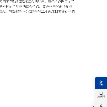
概述及当前与N端或C端结合的配体。灰色卡通图展示了
色星号标记了配体的结合位点。黄色框中的两个配体
点结合。与C端催化位点结合的11个配体目前正处于临

手机

企业邮箱

