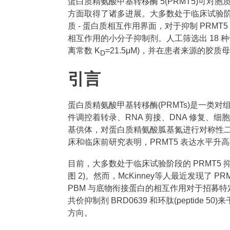
蛋白质精氨酸甲基转移酶 5(PRMT5)可
方面取得了诸多进展。大多数处于临床试验阶段的 
质 - 蛋白质相互作用界面，对于抑制 PRM
相互作用的小分子抑制剂。人工筛选出 18 种
离常数 K
=21.5μM)，并在患者来源的
D
引言
蛋白质精氨酸甲基转移酶(PRMTs)是一
件调控着转录、RNA 剪接、DNA 修复、细胞周
基供体，对蛋白质精氨酸胍基氮进行对称性二
床和临床前研究表明，PRMT5 表达水平升
目前，大多数处于临床试验阶段的 PRMT5 抑
图 2)。然而，McKinney等人最近发现了 PRM
PBM 与底物衔接蛋白的相互作用对于招募特
共价抑制剂 BRD0639 和环肽(pepti
方向。