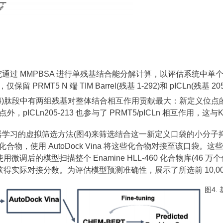
通过 MMPBSA 进行单残基结合能分解计算，以评估系统中单
留 PRMT5 N 端 TIM Barrel(残基 1-292)和 pICLn(残基
34)肽段中有两组残基对整体结合相互作用贡献最大：新定义位点的 Ile21
 位点外，pICLn205-213 也参与了 PRMT5/pICLn 相互作用，这
的虚拟筛选方法(图4)来筛选结合这一新定义口袋的小分子抑制剂。首先
多样化合物，使用 AutoDock Vina 将这些化合物对接至该口袋。
微调后的模型扫描整个 Enamine HLL-460 化合物库(46 万
接，以获得实际对接分数。为评估模型预测准确性，展示了所选前 10,0
图4