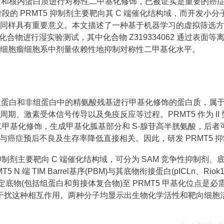
对胞质和核内蛋白质进行对称性二甲基化修饰，已被证实是重要的癌症
PRMT5 抑制剂主要靶向其 C 端催化结构域，而开发小分子干扰 
T5 同样具有重要意义。本文描述了一种基于机器学习的虚拟筛选方法，
化合物进行湿实验测试，其中化合物 Z319334062 通过表面
胶质母细胞瘤细胞系中剂量依赖性地抑制对称性二甲基化水平。
类对组蛋白和非组蛋白中的精氨酸残基进行甲基化修饰的蛋白质，
期、激素受体信号传导以及免疫反应等过程。PRMT5 作为 II 型 
甲基化修饰，生成甲基化胍基部分和 S-腺苷高半胱氨酸，后
高与癌症预后不良及生存率降低直接相关。因此，研发 PRMT5 
制剂主要靶向 C 端催化结构域，可分为 SAM 竞争性抑制剂、底物
T5 N 端 TIM Barrel基序(PBM)与其底物衔接蛋白(pICLn、R
定底物(包括组蛋白和剪接体复合物)至 PRMT5 甲基化位点是
de 50)来干扰这种相互作用。两种分子均显示出生物化学活性和靶向细