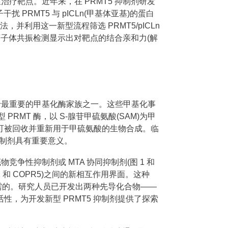
治疗靶点。近年来，在 PRMT5 抑制剂研发
PRMT5 与 pICLn(甲基体亚基)的蛋白
并利用这一新型流程筛选 PRMT5/pICLn
等离子体共振检测显示出对靶点的结合亲和力(解
属于最重要的甲基化酶家族之一。这些甲基化事
PRMT 酶，以 S-腺苷甲硫氨酸(SAM)为甲
者可被回收并重新用于甲硫氨酸的生物合成。临
抑制剂具有重要意义。
竞争性抑制剂或 MTA 协同抑制剂(图 1 和
iok1 和 COPR5)之间的新相互作用界面。这种
必需的。研究人员已开发出两种先导化合物——
胞活性，为开发新型 PRMT5 抑制剂提供了探索