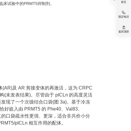
留言
. 临床试验中的PRMT5抑制剂。

固定电话

返回顶部
体(AR)及 AR 剪接变体的再激活，这为 CRPC
(未发表结果)。尽管由于 pICLn 的高度灵活
是，还发现了一个次级结合口袋(图 3a)。基于冷冻
好嵌入由 PRMT5 的 Phe40、Val83、
这个新定义的口袋疏水性更强、更深，适合非共价小分
5/pICLn 相互作用的配体。